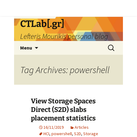
Skip
CTLab[.gr]
to
Lefteris Mourikis personal blog
content
Search
Menu
for:
Tag Archives: powershell
View Storage Spaces
Direct (S2D) slabs
placement statistics
16/11/2019
Articles
HCI
,
powershell
,
S2D
,
Storage