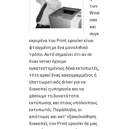
των
Wind
ows
και
συγκ
εκριμένα του Print spooler είναι
φτιαγμένη με ένα μονολιθικό
τρόπο. Αυτό σημαίνει ότι αν σε
έναν server έχουμε
εγκατεστημένους δέκα εκτυπωτές,
τότε αρκεί ένας κακογραμμένος ή
ελαττωματικός driver για να
διακοπεί η υπηρεσία και να
χάσουμε τη δυνατότητα
εκτύπωσης και στους υπόλοιπους
εκτυπωτές. Παράλληλα, οι
απότομες και κατ’ εξακολούθηση
διακοπές του Print spooler δε μας