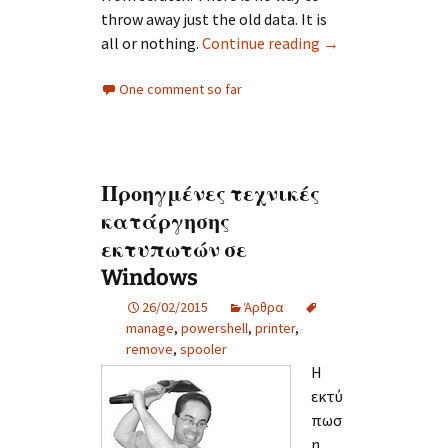
throw away just the old data. It is
Cleanup Azure Dia
all or nothing.
Continue reading
→
One comment so far
Προηγμένες τεχνικές
κατάργησης
εκτυπωτών σε
Windows
26/02/2015
Άρθρα
manage
,
powershell
,
printer
,
remove
,
spooler
Η
εκτύ
πωσ
η