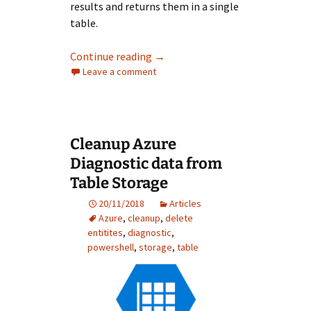
results and returns them in a single
table.
View Storage Spaces Direct (S2D)
Continue reading
→
Leave a comment
Cleanup Azure
Diagnostic data from
Table Storage
20/11/2018
Articles
Azure
,
cleanup
,
delete
entitites
,
diagnostic
,
powershell
,
storage
,
table