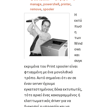
manage
,
powershell
,
printer
,
remove
,
spooler
Η
εκτύ
πωσ
η
των
Wind
ows
και
συγκ
εκριμένα του Print spooler είναι
φτιαγμένη με ένα μονολιθικό
τρόπο. Αυτό σημαίνει ότι αν σε
έναν server έχουμε
εγκατεστημένους δέκα εκτυπωτές,
τότε αρκεί ένας κακογραμμένος ή
ελαττωματικός driver για να
διακοπεί η υπηρεσία και να