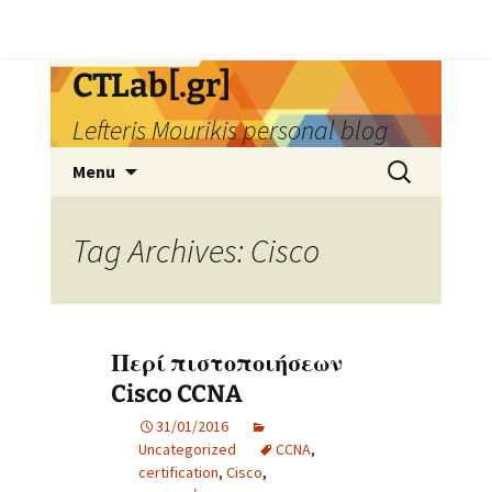
Skip
CTLab[.gr]
to
Lefteris Mourikis personal blog
content
Search
Menu
for:
Tag Archives: Cisco
Περί πιστοποιήσεων
Cisco CCNA
31/01/2016
Uncategorized
CCNA
,
certification
,
Cisco
,