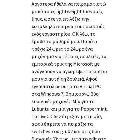
Αργότερα ήθελα να πειραματιστώ
με κάποιες lightweight διανομές
linux, ώστε να επιλέξω την
καταλληλότερη για τους σκοπούς
ενός εργαστηρίου. ΟΚ λέω, το
έμαθα το μάθημά μου. Παρότι
τρέχω 24 ώρες το 24ωρο ένα
μηχάνημα για τέτοιες δουλειές, τα
εμπορικά τρικ της Microsoft με
ανάγκασαν να αγκαρέψω το laptop
μου για αυτή τη δουλειά. Αφού
εγκαθιστώ σε αυτό το Virtual PC
στα Windows 7, δημιουργώ δύο
εικονικές μηχανές. Μία για το
Lubuntu και μία για το Peppermint.
Τα LiveCD δεν έτρεξαν με τη μία,
αφού έπρεπε να πειράξω τα
switches του grub2 και στις δύο
διανομές. Όντως, μετά το edit στο