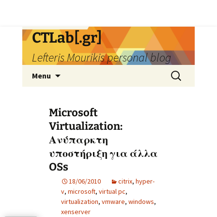
Skip
CTLab[.gr]
to
Lefteris Mourikis personal blog
content
Search
Menu
for:
Microsoft
Virtualization:
Ανύπαρκτη
υποστήριξη για άλλα
OSs
18/06/2010
citrix
,
hyper-
v
,
microsoft
,
virtual pc
,
virtualization
,
vmware
,
windows
,
xenserver