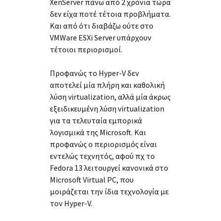
XenServer πάνω από 2 χρόνια τώρα
δεν είχα ποτέ τέτοια προβλήματα.
Και από ότι διαβάζω ούτε στο
VMWare ESXi Server υπάρχουν
τέτοιοι περιορισμοί.
Προφανώς το Hyper-V δεν
αποτελεί μία πλήρη και καθολική
λύση virtualization, αλλά μία άκρως
εξειδικευμένη λύση virtualization
για τα τελευταία εμπορικά
λογισμικά της Microsoft. Και
προφανώς ο περιορισμός είναι
εντελώς τεχνητός, αφού πχ το
Fedora 13 λειτουργεί κανονικά στο
Microsoft Virtual PC, που
μοιράζεται την ίδια τεχνολογία με
τον Hyper-V.