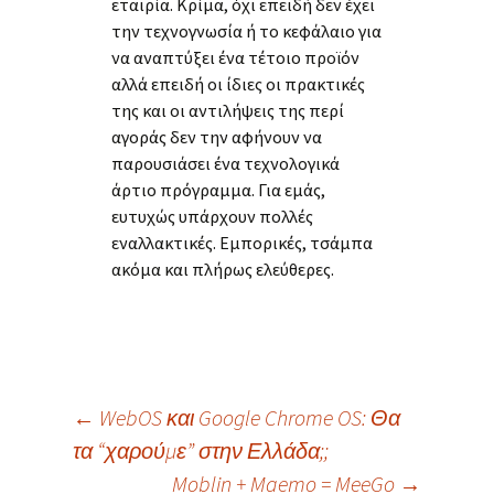
εταιρία. Κρίμα, όχι επειδή δεν έχει
την τεχνογνωσία ή το κεφάλαιο για
να αναπτύξει ένα τέτοιο προϊόν
αλλά επειδή οι ίδιες οι πρακτικές
της και οι αντιλήψεις της περί
αγοράς δεν την αφήνουν να
παρουσιάσει ένα τεχνολογικά
άρτιο πρόγραμμα. Για εμάς,
ευτυχώς υπάρχουν πολλές
εναλλακτικές. Εμπορικές, τσάμπα
ακόμα και πλήρως ελεύθερες.
Post
←
WebOS και Google Chrome OS: Θα
τα “χαρούμε” στην Ελλάδα;;
Moblin + Maemo = MeeGo
→