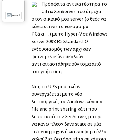
Πρόσφατα αντικατέστησα το
Citrix XenServer που έτρεχα
email
στον οικιακό μου server (ο θεός να
κάνει server το κακόμοιρο
PCάκι…) με το Hyper-V σε Windows
Server 2008 R2 Standard. Ο
ενθουσιασμός των αρχικών
φαινομενικών ευκολιών
αντικαταστάθηκε σύντομα από
απογοήτευση.
Ναι, το UPS μου πλέον
συνεργάζεται με το νέο
λειτουργικό, τα Windows κάνουν
file and print sharing κάτι που
λείπει από τον XenServer, μπορώ
να κάνω πλέον Save state σε μία
εικονική μηχανή και διάφορα άλλα
καλούδια. Ωστόσο, είπα σε κάποια