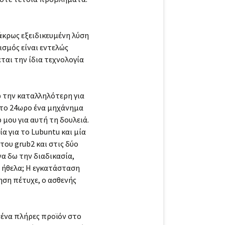
 άκρως εξειδικευμένη λύση
ισμός είναι εντελώς
εται την ίδια τεχνολογία
ω την καταλληλότερη για
 το 24ωρο ένα μηχάνημα
 μου για αυτή τη δουλειά.
α για το Lubuntu και μία
του grub2 και στις δύο
να δω την διαδικασία,
ο ήθελα; Η εγκατάσταση
ρηση πέτυχε, ο ασθενής
νένα πλήρες προϊόν στο