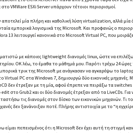
 στο VMWare ESXi Server υπάρχουν τέτοιοι περιορισμοί.
αποτελεί μία πλήρη και καθολική λύση virtualization, αλλά μία
λευταία εμπορικά λογισμικά της Microsoft. Και προφανώς ο περιορ
ora 13 λειτουργεί κανονικά στο Microsoft Virtual PC, που μοιράζ
ατιστώ με κάποιες lightweight διανομές linux, ώστε να επιλέξ
τηρίου. ΟΚ λέω, το έμαθα το μάθημά μου. Παρότι τρέχω 24 ώρες
 εμπορικά τρικ της Microsoft με ανάγκασαν να αγκαρέψω το laptop
ο Virtual PC στα Windows 7, δημιουργώ δύο εικονικές μηχανές. Μί
veCD δεν έτρεξαν με τη μία, αφού έπρεπε να πειράξω τα switches 
edit στο Grub2 και οι δύο διανομές έτρεξαν από τα LiveCDs. Για 
αταστήσω τις διανομές στον δίσκο των εικονικών μηχανών. Τι τ
 μηχανές δεν ξανάνοιξαν ποτέ. Πλήρης αντιστοιχία με το “η εγχεί
 είμαι πεπεισμένος ότι η Microsoft δεν έχει αυτή τη στιγμή κα