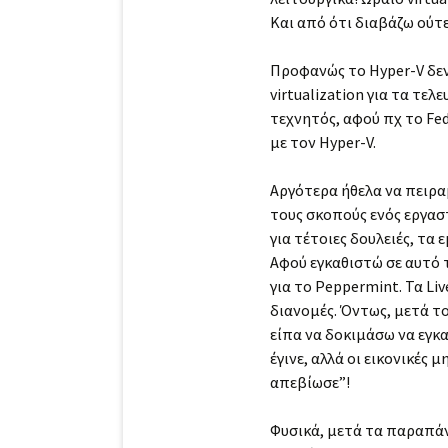
Και από ότι διαβάζω ούτε
Προφανώς το Hyper-V δεν 
virtualization για τα τε
τεχνητός, αφού πχ το Fed
με τον Hyper-V.
Αργότερα ήθελα να πειραμ
τους σκοπούς ενός εργασ
για τέτοιες δουλειές, τα
Αφού εγκαθιστώ σε αυτό τ
για το Peppermint. Τα Li
διανομές. Όντως, μετά το 
είπα να δοκιμάσω να εγκ
έγινε, αλλά οι εικονικές
απεβίωσε”!
Φυσικά, μετά τα παραπάνω