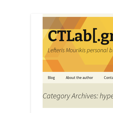
Skip
to
content
CTLab[.g
Lefteris Mourikis personal 
Blog
About the author
Conta
Category Archives: hype