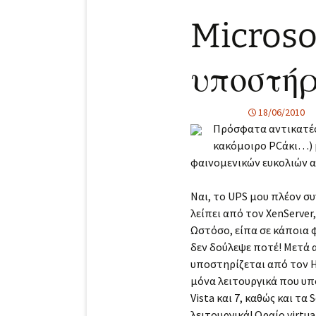
Microso
υποστήρ
18/06/2010
Πρόσφατα αντικατέστη
κακόμοιρο PCάκι…) μ
φαινομενικών ευκολιών 
Ναι, το UPS μου πλέον συν
λείπει από τον XenServer
Ωστόσο, είπα σε κάποια φ
δεν δούλεψε ποτέ! Μετά α
υποστηρίζεται από τον Hy
μόνα λειτουργικά που υπ
Vista και 7, καθώς και τα
λειτουργικά! Ωραίο virtu