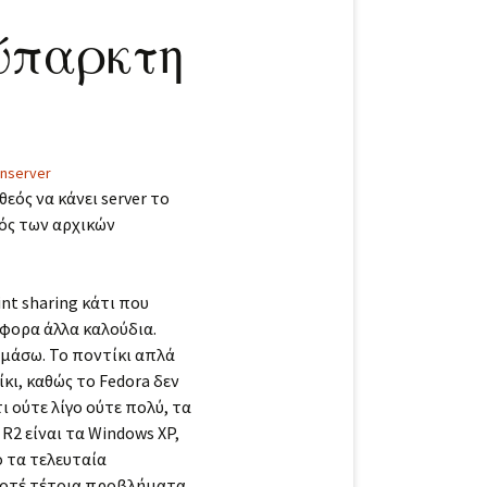
νύπαρκτη
nserver
εός να κάνει server το
μός των αρχικών
int sharing κάτι που
άφορα άλλα καλούδια.
ιμάσω. Το ποντίκι απλά
κι, καθώς το Fedora δεν
 ούτε λίγο ούτε πολύ, τα
R2 είναι τα Windows XP,
ο τα τελευταία
α ποτέ τέτοια προβλήματα.