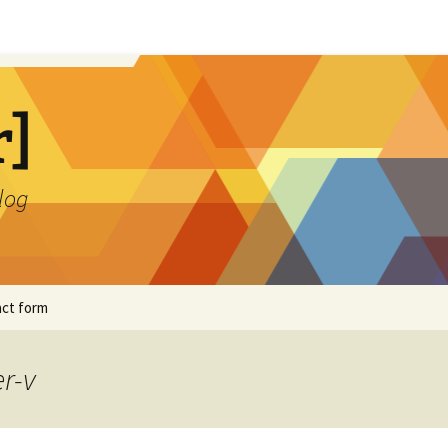
r]
blog
ct form
r-v