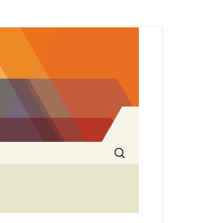
Search
for: