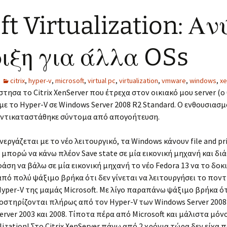
ft Virtualization: Α
ιξη για άλλα OSs
citrix
,
hyper-v
,
microsoft
,
virtual pc
,
virtualization
,
vmware
,
windows
,
xe
σα το Citrix XenServer που έτρεχα στον οικιακό μου server (ο θ
ε το Hyper-V σε Windows Server 2008 R2 Standard. Ο ενθουσιασ
αντικαταστάθηκε σύντομα από απογοήτευση.
εργάζεται με το νέο λειτουργικό, τα Windows κάνουν file and pr
, μπορώ να κάνω πλέον Save state σε μία εικονική μηχανή και δι
άση να βάλω σε μία εικονική μηχανή το νέο Fedora 13 να το δοκ
πό πολύ ψάξιμο βρήκα ότι δεν γίνεται να λειτουργήσει το ποντί
per-V της μαμάς Microsoft. Με λίγο παραπάνω ψάξιμο βρήκα ότι
οστηρίζονται πλήρως από τον Hyper-V των Windows Server 2008 
 Server 2003 και 2008. Τίποτα πέρα από Microsoft και μάλιστα μόν
alization! Στο Citrix XenServer πάνω από 2 χρόνια τώρα δεν είχ