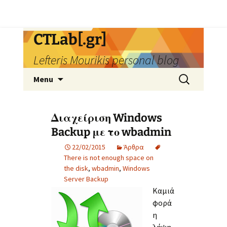
Skip
CTLab[.gr]
to
Lefteris Mourikis personal blog
content
Search
Menu
for:
Διαχείριση Windows
Backup με το wbadmin
22/02/2015
Άρθρα
There is not enough space on
the disk
,
wbadmin
,
Windows
Server Backup
Καμιά
φορά
η
λήψη