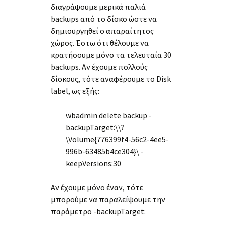
διαγράψουμε μερικά παλιά
backups από το δίσκο ώστε να
δημιουργηθεί ο απαραίτητος
χώρος. Έστω ότι θέλουμε να
κρατήσουμε μόνο τα τελευταία 30
backups. Αν έχουμε πολλούς
δίσκους, τότε αναφέρουμε το Disk
label, ως εξής:
wbadmin delete backup -
backupTarget:\\?
\Volume{776399f4-56c2-4ee5-
996b-63485b4ce304}\ -
keepVersions:30
Αν έχουμε μόνο έναν, τότε
μπορούμε να παραλείψουμε την
παράμετρο -backupTarget: