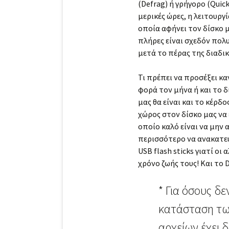
(Defrag) ή γρήγορο (Quic
μερικές ώρες, η λειτουργ
οποία αφήνει τον δίσκο μ
πλήρες είναι σχεδόν πολυ
μετά το πέρας της διαδικ
Τι πρέπει να προσέξει καν
φορά τον μήνα ή και το δ
μας θα είναι και το κέρδο
χώρος στον δίσκο μας να
οποίο καλό είναι να μην 
περισσότερο να ανακατευ
USB flash sticks γιατί ο
χρόνο ζωής τους! Και το 
* Για όσους δε
κατάσταση των
αρχείων έχει 