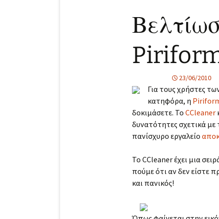
Βελτίωσ
Pirifor
23/06/2010
Για τους χρήστες τω
κατηφόρα, η
Pirifor
δοκιμάσετε. Το
CCleaner
δυνατότητες σχετικά με τ
πανίσχυρο εργαλείο
αποκ
Το CCleaner έχει μια σει
πούμε ότι αν δεν είστε π
και πανικός!
Όπως φαίνεται στην εικόν