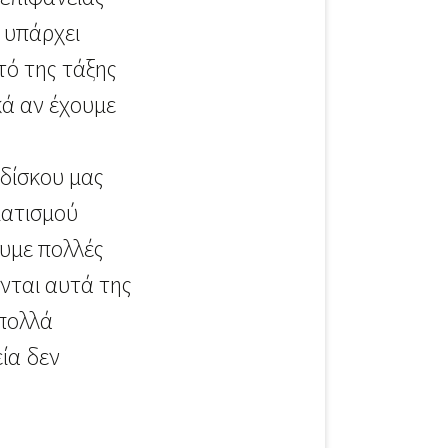
ν υπάρχει
τό της τάξης
κά αν έχουμε
 δίσκου μας
ματισμού
ουμε πολλές
νται αυτά της
 πολλά
εία δεν