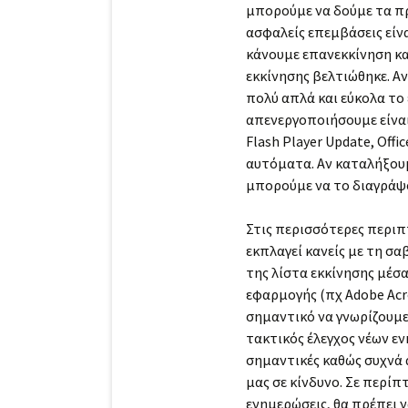
μπορούμε να δούμε τα π
ασφαλείς επεμβάσεις είνα
κάνουμε επανεκκίνηση κα
εκκίνησης βελτιώθηκε. Αν
πολύ απλά και εύκολα το
απενεργοποιήσουμε είναι 
Flash Player Update, Off
αυτόματα. Αν καταλήξουμε
μπορούμε να το διαγράψο
Στις περισσότερες περιπ
εκπλαγεί κανείς με τη σα
της λίστα εκκίνησης μέσ
εφαρμογής (πχ Adobe Acr
σημαντικό να γνωρίζουμε
τακτικός έλεγχος νέων εν
σημαντικές καθώς συχνά 
μας σε κίνδυνο. Σε περ
ενημερώσεις, θα πρέπει ν