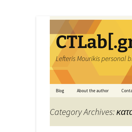
Skip
to
content
CTLab[.g
Lefteris Mourikis personal 
Blog
About the author
Conta
Category Archives: κα