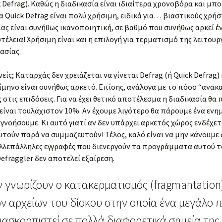
k Defrag). Καθώς η διαδικασία είναι ιδιαίτερα χρονοβόρα και μπο
ία Quick Defrag είναι πολύ χρήσιμη, ειδικά για… βιαστικούς χρή
ας είναι συνήθως ικανοποιητική, σε βαθμό που συνήθως αρκεί έν
τέλεια! Χρήσιμη είναι και η επιλογή για τερματισμό της λειτου
ασίας.
είς; Καταρχάς δεν χρειάζεται να γίνεται Defrag (ή Quick Defrag) κ
ίμηνο είναι συνήθως αρκετό. Επίσης, ανάλογα με το πόσο “ανακα
ς στις επιδόσεις. Για να έχει θετικό αποτέλεσμα η διαδικασία θα
 είναι τουλάχιστον 10%. Αν έχουμε λιγότερο θα πάρουμε ένα εν
αγνοήσουμε. Κι αυτό γιατί αν δεν υπάρχει αρκετός χώρος ενδέχετ
τούν παρά να συμμαζευτούν! Τέλος, καλό είναι να μην κάνουμ
ι αλλεπάλληλες εγγραφές που διενεργούν τα προγράμματα αυτού τ
Defraggler δεν αποτελεί εξαίρεση.
ν γνωρίζουν ο κατακερματισμός (fragmantation)
 αρχείων του δίσκου στην οποία ένα μεγάλο 
διασκορπιστεί σε πολλά διαφορετικά σημεία της