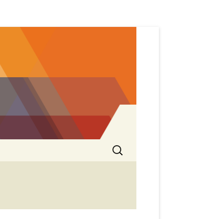
Search
for: