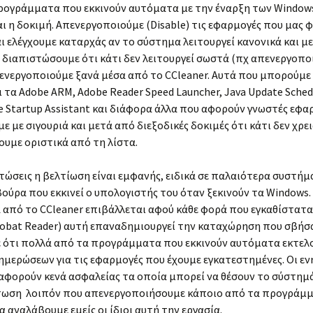
ρογράμματα που εκκινούν αυτόματα με την έναρξη των Windows
ι η δοκιμή. Απενεργοποιούμε (Disable) τις εφαρμογές που μας 
ι ελέγχουμε καταρχάς αν το σύστημα λειτουργεί κανονικά και μ
 διαπιστώσουμε ότι κάτι δεν λειτουργεί σωστά (πχ απενεργοποι
 ενεργοποιούμε ξανά μέσα από το CCleaner. Αυτά που μπορούμε
τα Adobe ARM, Adobe Reader Speed Launcher, Java Update Schedu
ice Startup Assistant και διάφορα άλλα που αφορούν γνωστές εφα
 με σιγουριά και μετά από διεξοδικές δοκιμές ότι κάτι δεν χρει
υμε οριστικά από τη λίστα.
τώσεις η βελτίωση είναι εμφανής, ειδικά σε παλαιότερα συστήμ
βούρα που εκκινεί ο υπολογιστής του όταν ξεκινούν τα Windows.
α από το CCleaner επιβάλλεται αφού κάθε φορά που εγκαθίστατα
obat Reader) αυτή επαναδημιουργεί την καταχώρηση που σβήσαμ
 ότι πολλά από τα προγράμματα που εκκινούν αυτόματα εκτελο
ημερώσεων για τις εφαρμογές που έχουμε εγκατεστημένες. Οι εν
αφορούν κενά ασφαλείας τα οποία μπορεί να θέσουν το σύστημά
ίπτωση λοιπόν που απενεργοποιήσουμε κάποιο από τα προγράμμ
α αναλάβουμε εμείς οι ίδιοι αυτή την εργασία.