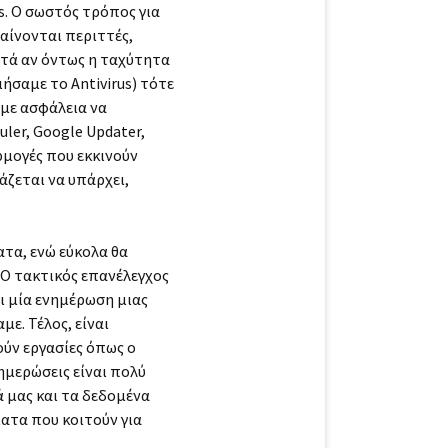
. Ο σωστός τρόπος για
φαίνονται περιττές,
ετά αν όντως η ταχύτητα
ήσαμε το Antivirus) τότε
 με ασφάλεια να
ler, Google Updater,
ρμογές που εκκινούν
άζεται να υπάρχει,
ατα, ενώ εύκολα θα
 Ο τακτικός επανέλεγχος
ι μία ενημέρωση μιας
ε. Τέλος, είναι
ύν εργασίες όπως ο
ημερώσεις είναι πολύ
 μας και τα δεδομένα
ατα που κοιτούν για