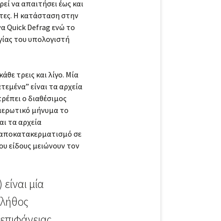
ρεί να απαιτήσει έως και
στες. Η κατάσταση στην
α Quick Defrag ενώ το
ργίας του υπολογιστή
άθε τρεις και λίγο. Μία
τεμένα” είναι τα αρχεία
 πρέπει ο διαθέσιμος
ημερωτικό μήνυμα το
αι τα αρχεία
ε αποκατακερματισμό σε
ου είδους μειώνουν τον
 είναι μία
πλήθος
 επιφάνειας