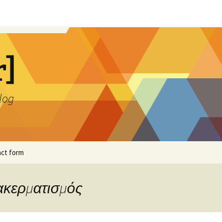
r]
blog
ct form
τακερματισμός