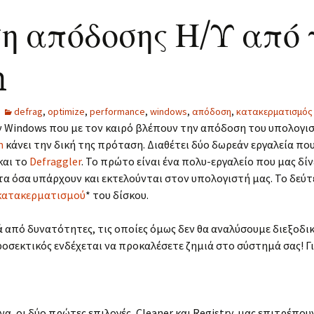
η απόδοσης Η/Υ από 
m
defrag
,
optimize
,
performance
,
windows
,
απόδοση
,
κατακερματισμός
ν Windows που με τον καιρό βλέπουν την απόδοση του υπολογισ
m
κάνει την δική της πρόταση. Διαθέτει δύο δωρεάν εργαλεία που
και το
Defraggler
. Το πρώτο είναι ένα πολυ-εργαλείο που μας δίν
α όσα υπάρχουν και εκτελούνται στον υπολογιστή μας. Το δεύτε
ατακερματισμού
* του δίσκου.
ρά από δυνατότητες, τις οποίες όμως δεν θα αναλύσουμε διεξοδικ
ροσεκτικός ενδέχεται να προκαλέσετε ζημιά στο σύστημά σας! Γ
α, οι δύο πρώτες επιλογές, Cleaner και Registry, μας επιτρέπο