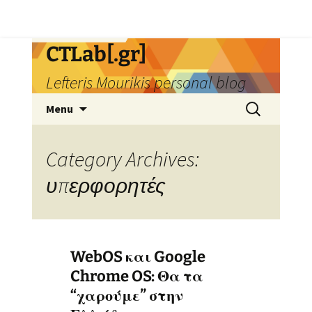
Skip
CTLab[.gr]
to
Lefteris Mourikis personal blog
content
Search
Menu
for:
Category Archives:
υπερφορητές
WebOS και Google
Chrome OS: Θα τα
“χαρούμε” στην