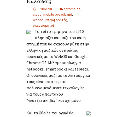
Ελλάδα;;
17/06/2010
chrome os
,
cloud
,
mobile broadband
,
webos
,
υπερφορητές
,
υπερφορητοί
Το τρίτο τρίμηνο του 2010
πλησιάζει και μαζί του και η
στιγμή που θα σκάσουν μύτη στην
Ελληνική μαζικώς οι πρώτες
συσκευές με τα WebOS και Google
Chrome OS. Μιλάμε κυρίως για
netbooks, smartbooks και tablets.
Οι συσκευές μαζί με τα λειτουργικά
τους είναι από τις πιο
πολυαναμενόμενες τεχνολογίες
για τους απανταχού
“γκατζετάκηδες” και όχι μόνο.
Και τα δύο λειτουργικά θα